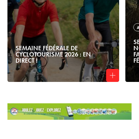
S
SEMAINE FÉDÉRALE DE
N
CYCLOTOURISME 2026 : EN
F
DIRECT !
F