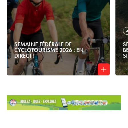
SEMAINE FÉDÉRALE DE
S
CYCLOTOURISME 2026 : EN
B
DIRECT !
S