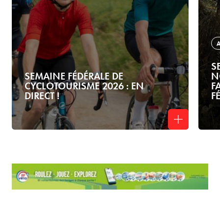
S
SEMAINE FÉDÉRALE DE
N
CYCLOTOURISME 2026 : EN
F
DIRECT !
F