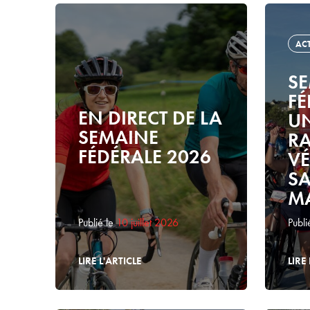
AC
S
FÉ
EN DIRECT DE LA
UN
SEMAINE
R
FÉDÉRALE 2026
VÉ
SA
MA
Publié le
10 juillet 2026
Publi
LIRE L'ARTICLE
LIRE 