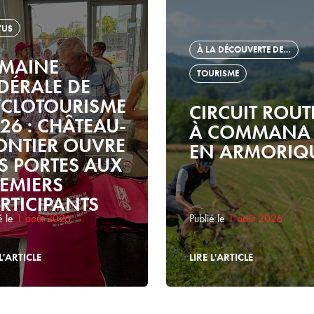
TUS
À LA DÉCOUVERTE DE…
EMAINE
TOURISME
DÉRALE DE
YCLOTOURISME
CIRCUIT ROUT
26 : CHÂTEAU-
À COMMANA
NTIER OUVRE
EN ARMORIQ
S PORTES AUX
EMIERS
RTICIPANTS
é le
1 août 2026
Publié le
1 août 2026
L'ARTICLE
LIRE L'ARTICLE