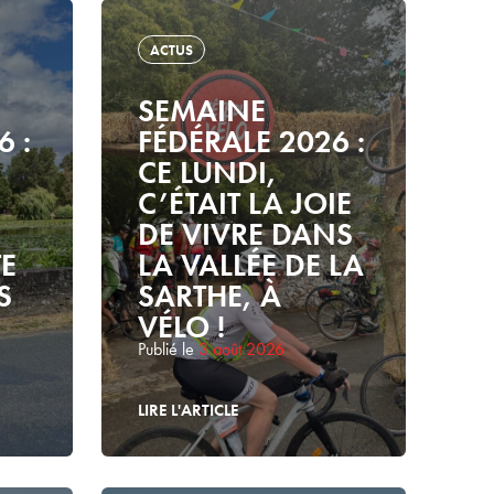
ACTUS
SEMAINE
6 :
FÉDÉRALE 2026 :
CE LUNDI,
C’ÉTAIT LA JOIE
DE VIVRE DANS
E
LA VALLÉE DE LA
S
SARTHE, À
VÉLO !
Publié le
3 août 2026
LIRE L'ARTICLE