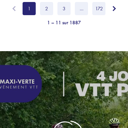
1
2
3
…
172
1 – 11 sur 1887