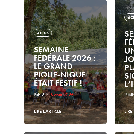
AC
S
ACTUS
FÉ
SEMAINE
UN
FÉDÉRALE 2026 :
J
LE GRAND
PL
PIQUE-NIQUE
SI
ÉTAIT FESTIF !
L’
Publié le
6 août 2026
Publi
LIRE L'ARTICLE
LIRE 