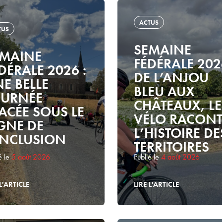
ACTUS
TUS
SEMAINE
EMAINE
FÉDÉRALE 202
DÉRALE 2026 :
DE L’ANJOU
E BELLE
BLEU AUX
OURNÉE
CHÂTEAUX, LE
ACÉE SOUS LE
VÉLO RACONT
GNE DE
L’HISTOIRE DE
INCLUSION
TERRITOIRES
é le
5 août 2026
Publié le
4 août 2026
L'ARTICLE
LIRE L'ARTICLE